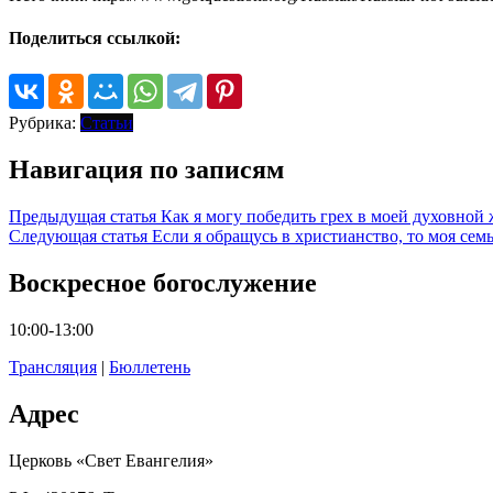
Поделиться ссылкой:
Рубрика:
Статьи
Навигация по записям
Предыдущая статья
Как я могу победить грех в моей духовной
Следующая статья
Если я обращусь в христианство, то моя семь
Воскресное богослужение
10:00-13:00
Трансляция
|
Бюллетень
Адрес
Церковь «Свет Евангелия»