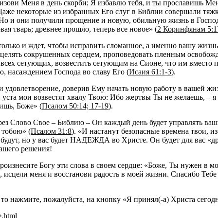
ризови Меня в день скорби; Я избавлю тебя, и ты прославишь Мен
Даже некоторые из избранных Его слуг в Библии совершали тяжк
Но и они получили прощение и новую, обильную жизнь в Господе
овая тварь; древнее прошло, теперь все новое» (
2 Коринфянам 5:1
только и ждет, чтобы исправить сломанное, а именно вашу жизнь
сцелять сокрушенных сердцем, проповедовать пленным освобож
всех сетующих, возвестить сетующим на Сионе, что им вместо пе
ю, насаждением Господа во славу Его (
Исаия 61:1-3
).
и удовлетворение, доверив Ему начать новую работу в вашей жи
уста мои возвестят хвалу Твою: Ибо жертвы Ты не желаешь, – я 
ишь, Боже» (
Псалом 50:14; 17-19
).
рез Слово Свое – Библию – Он каждый день будет управлять ва
 тобою» (
Псалом 31:8
). «И настанут безопасные времена твои, и
 будут, но у вас будет НАДЕЖДА во Христе. Он будет для вас «др
вашего решения!
роизнесите Богу эти слова в своем сердце: «Боже, Ты нужен в м
 исцели меня и восстанови радость в моей жизни. Спасибо Тебе 
 то нажмите, пожалуйста, на кнопку «Я принял(-а) Христа сегод
e.html