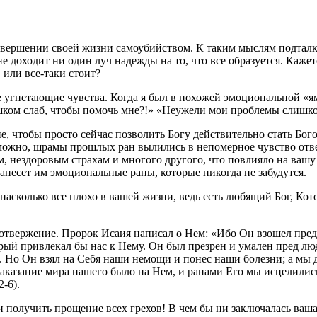
 завершении своей жизни самоубийством. К таким мыслям подтал
е доходит ни один луч надежды на то, что все образуется. Кажетс
 или все-таки стоит?
 угнетающие чувства. Когда я был в похожей эмоциональной «я
шком слаб, чтобы помочь мне?!» «Неужели мои проблемы слишко
е, чтобы просто сейчас позволить Богу действительно стать Бог
зможно, шрамы прошлых ран вылились в непомерное чувство отв
м, нездоровым страхам и многого другого, что повлияло на ваш
нанесет им эмоциональные раны, которые никогда не забудутся.
насколько все плохо в вашей жизни, ведь есть любящий Бог, Кот
твержение. Пророк Исаия написал о Нем: «Ибо Он взошел пред Н
торый привлекал бы нас к Нему. Он был презрен и умален пред л
о. Но Он взял на Себя наши немощи и понес наши болезни; а мы
 наказание мира нашего было на Нем, и ранами Его мы исцелили
2-6
).
 получить прощение всех грехов! В чем бы ни заключалась ваша в