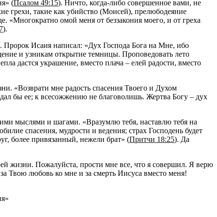
я» (
Псалом 49:15
). Ничто, когда-либо совершенное вами, не
ие грехи, такие как убийство (Моисей), прелюбодеяние
. «Многократно омой меня от беззакония моего, и от греха
7
).
. Пророк Исаия написал: «Дух Господа Бога на Мне, ибо
дение и узникам открытие темницы. Проповедовать лето
пла дастся украшение, вместо плача – елей радости, вместо
зни. «Возврати мне радость спасения Твоего и Духом
дал бы ее; к всесожжению не благоволишь. Жертва Богу – дух
шими мыслями и шагами. «Вразумлю тебя, наставлю тебя на
зобилие спасения, мудрости и ведения; страх Господень будет
уг, более привязанный, нежели брат» (
Притчи 18:25
). Да
оей жизни. Пожалуйста, прости мне все, что я совершил. Я верю
за Твою любовь ко мне и за смерть Иисуса вместо меня!
ня»