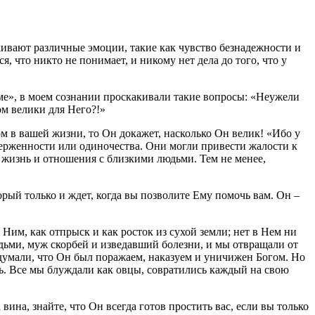
кивают различные эмоции, такие как чувство безнадежности и
я, что никто не понимает, и никому нет дела до того, что у
ме», в моем сознании проскакивали такие вопросы: «Неужели
м велики для Него?!»
ом в вашей жизни, то Он докажет, насколько Он велик! «Ибо у
ерженности или одиночества. Они могли привести жалости к
у жизнь и отношения с близкими людьми. Тем не менее,
орый только и ждет, когда вы позволите Ему помочь вам. Он –
им, как отпрыск и как росток из сухой земли; нет в Нем ни
юдьми, муж скорбей и изведавший болезни, и мы отвращали от
 думали, что Он был поражаем, наказуем и уничижен Богом. Но
сь. Все мы блуждали как овцы, совратились каждый на свою
ина, знайте, что Он всегда готов простить вас, если вы только