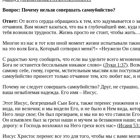
Вопрос: Почему нельзя совершать самоубийство?
Ответ:
От всего сердца обращаюсь к тем, кто задумывается о
отчаяния. Вам может казаться, что вы в глубочайшей яме, куда н
тебя возникли трудности. Жизнь просто не стоит, чтобы жить…
Многие из нас в тот или иной момент жизни испытывали такие
на это воля Бога, Который сотворил меня?!» «Неужели Он сли
С радостью хочу сообщить, что если вы уделите всего мгновени
Бога не останется бессильным никакое слово» (
Луки 1:37
). Во
самому себе, гневу, горечи, мстительным мыслям или поступка
самоубийство принесет только отчаяние тем, кто любит вас, и 
Почему не следует совершать самоубийство? Друг, не страшно, 
ваша незыблемая надежда. Его имя – Иисус.
Этот Иисус, безгрешный Сын Бога, также перенес унижения и о
вида, ни величия; и мы видели Его, и не было в Нем вида, ко
Него лице свое; Он был презираем, и мы ни во что ставили Ег
Он изъязвлен был за грехи наши и мучим за беззакония наши;
дорогу: и Господь возложил на Него грехи всех нас» (
Исаия 53:
Иисус Христос перенес все это для того, чтобы мы с вами могли