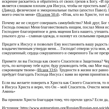
искренне раскаетесь и обратитесь от своих грехов к Богу. «И п
является слишком плохим для Иисуса, чтобы не простить вам! 
(Давид), физические и эмоциональные пытки (апостол Павел). 
моего очисти меня» (
Псалом 50:4
). «Итак, кто во Христе, тот н
Почему же не следует совершать самоубийство? Мой друг, Бог 
Господь помазал Меня благовествовать нищим, послал Меня и
Господнее благоприятное и день мщения Бога нашего, утешить 
унылого духа – славная одежда, и назовут их сильными правдо
Придите к Иисусу и позвольте Ему восстановить вашу радость 
владычественным утверди меня… Господи! отверзи уста мои, и 
сокрушенный; сердца сокрушенного и смиренного Ты не презр
Примете ли вы Господа как своего Спасителя и Защитника? Че
путь, по которому тебе идти; буду руководить тебя, око Мое над
сокровищем твоим» (
Исаия 33:6
). Трудности в жизни все равно
пребудет благодать Господа Иисуса с вами во время принятия 
Если вы желаете поверить в Христа как Своего Спасителя, то п
в Иисуса Христа и верю, что Он – мой Спаситель. Очисти меня,
Аминь»
Вы приняли Христа благодаря тому, что прочли здесь? Если да,
Источник: https://www.gotquestions.org/Russian/Russian-not-suicid