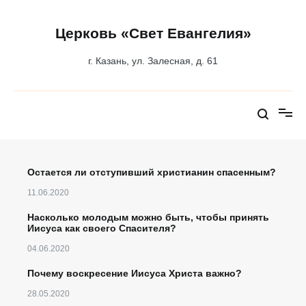
Перейти
к
содержимому
Церковь «Свет Евангелия»
г. Казань, ул. Залесная, д. 61
Остается ли отступивший христианин спасенным?
11.06.2020
Насколько молодым можно быть, чтобы принять
Иисуса как своего Спасителя?
04.06.2020
Почему воскресение Иисуса Христа важно?
28.05.2020