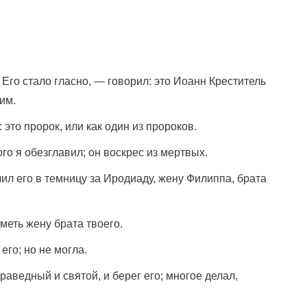
 Его стало гласно, — говорил: это Иоанн Креститель
 им.
 это пророк, или как один из пророков.
ого я обезглавил; он воскрес из мертвых.
чил его в темницу за Иродиаду, жену Филиппа, брата
меть жену брата твоего.
его; но не могла.
раведный и святой, и берег его; многое делал,