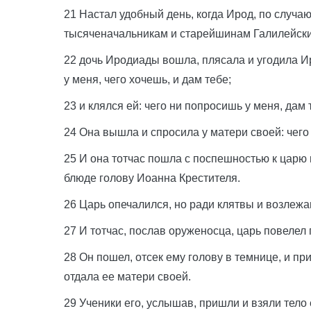
21 Настал удобный день, когда Ирод, по случа
тысяченачальникам и старейшинам Галилейск
22 дочь Иродиады вошла, плясала и угодила И
у меня, чего хочешь, и дам тебе;
23 и клялся ей: чего ни попросишь у меня, дам
24 Она вышла и спросила у матери своей: чего
25 И она тотчас пошла с поспешностью к царю и
блюде голову Иоанна Крестителя.
26 Царь опечалился, но ради клятвы и возлежа
27 И тотчас, послав оруженосца, царь повелел 
28 Он пошел, отсек ему голову в темнице, и при
отдала ее матери своей.
29 Ученики его, услышав, пришли и взяли тело 