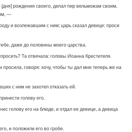
ю [дня] рождения своего, делал пир вельможам своим,
им, —
роду и возлежавшим с ним; царь сказал девице: проси
 тебе, даже до половины моего царства.
 просить? Та отвечала: головы Иоанна Крестителя.
 просила, говоря: хочу, чтобы ты дал мне теперь же на
вших с ним не захотел отказать ей.
принести голову его.
нес голову его на блюде, и отдал ее девице, а девица
его, и положили его во гробе.