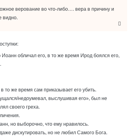
ожное верование во что-либо…. вера в причину и
е видно.
оступки:
 Иоанн обличал его, в то же время Ирод боялся его,
.
в то же время сам приказывает его убить.
смущался/недоумевал, выслушивая его», был не
лял своего греха.
личения.
анн, но выборочно, что ему нравилось.
даже дискутировать, но не любил Самого Бога.