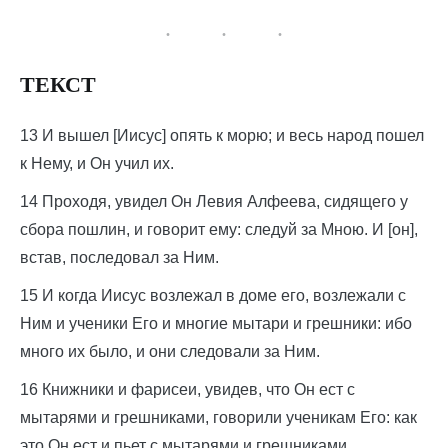
ТЕКСТ
13 И вышел [Иисус] опять к морю; и весь народ пошел
к Нему, и Он учил их.
14 Проходя, увидел Он Левия Алфеева, сидящего у
сбора пошлин, и говорит ему: следуй за Мною. И [он],
встав, последовал за Ним.
15 И когда Иисус возлежал в доме его, возлежали с
Ним и ученики Его и многие мытари и грешники: ибо
много их было, и они следовали за Ним.
16 Книжники и фарисеи, увидев, что Он ест с
мытарями и грешниками, говорили ученикам Его: как
это Он ест и пьет с мытарями и грешниками.